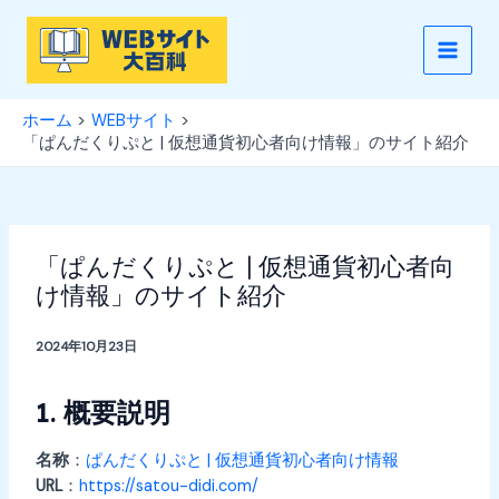
内
容
を
MAIN
ス
MEN
キ
ホーム
WEBサイト
ッ
「ぱんだくりぷと | 仮想通貨初心者向け情報」のサイト紹介
プ
「ぱんだくりぷと | 仮想通貨初心者向
け情報」のサイト紹介
2024年10月23日
1. 概要説明
名称
：
ぱんだくりぷと | 仮想通貨初心者向け情報
URL
：
https://satou-didi.com/